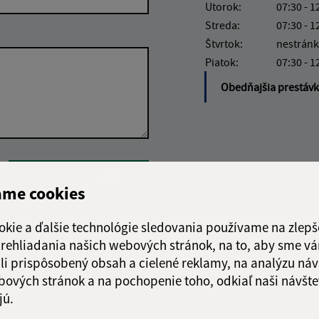
Utorok:
07:30 - 1
Streda:
07:30 - 1
Štvrtok:
nestránk
Piatok:
07:30 - 1
Obedňajšia prestáv
Google reCaptcha Response
Odoslať správu
ame cookies
okie a ďalšie technológie sledovania používame na zlepš
 prehliadania našich webových stránok, na to, aby sme v
li prispôsobený obsah a cielené reklamy, na analýzu náv
bových stránok a na pochopenie toho, odkiaľ naši návšte
jú.