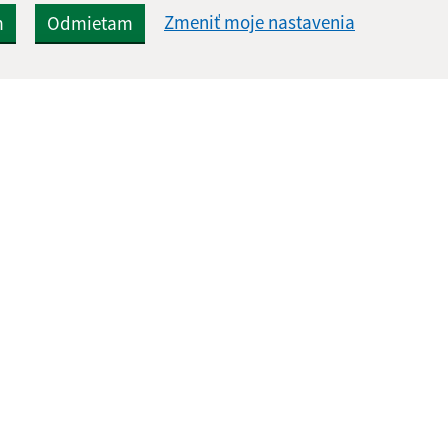
Zmeniť moje nastavenia
m
Odmietam
Rýchle odkazy:
Aktualiz
nku
Aktuality
07.08.2026 
Naša obec
RSS
História
Fotogaléria