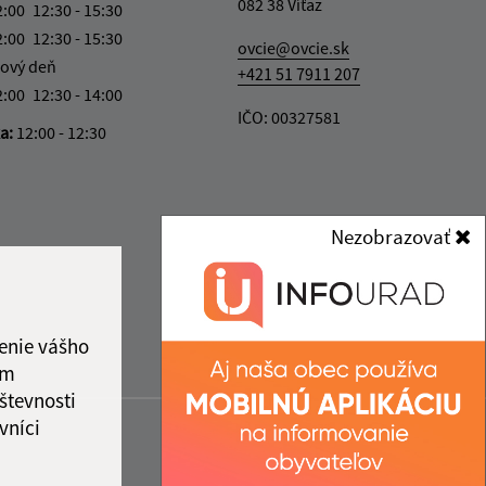
082 38 Víťaz
2:00
12:30 - 15:30
2:00
12:30 - 15:30
ovcie@ovcie.sk
ový deň
+421 51 7911 207
2:00
12:30 - 14:00
IČO: 00327581
ka:
12:00 - 12:30
Nezobrazovať
enie vášho
ám
števnosti
vníci