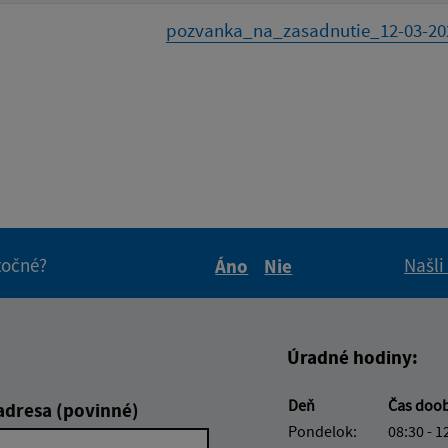
pozvanka_na_zasadnutie_12-03-202
itočné?
Našli
Áno
Nie
Boli tieto informácie pre 
Boli tieto informáci
Úradné hodiny:
Deň
Čas doo
adresa (povinné)
Pondelok:
08:30 - 1