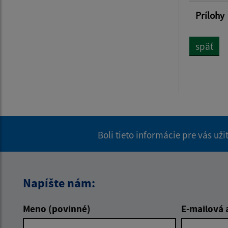
Prílohy
späť
Boli tieto informácie pre vás už
Napíšte nám:
Meno (povinné)
E-mailová 