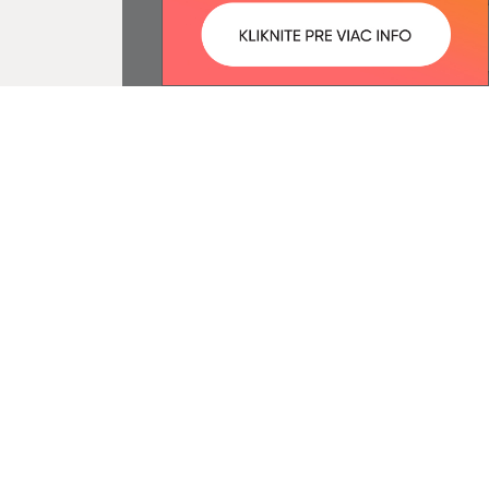
ované:
Správca obsahu:
09:07 hod.
Správca obsahu je Obec Ovčie.
Vytvorené v súlade s
Jednotným
dizajn manuálom elektronických
služieb.