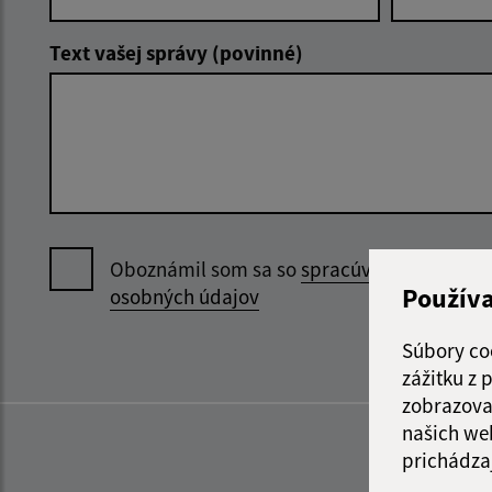
Text vašej správy (povinné)
Oboznámil som sa so
spracúvaním
Použív
osobných údajov
Súbory co
zážitku z
zobrazova
našich we
prichádza