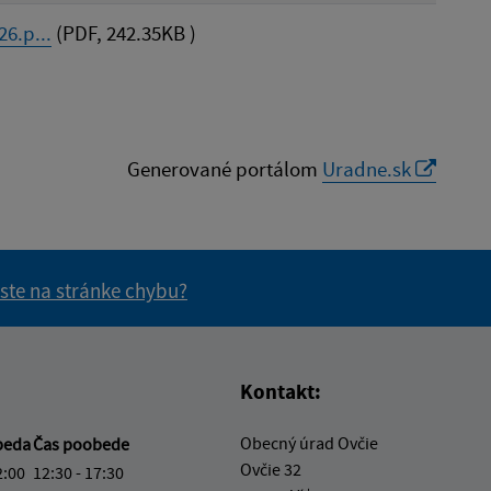
6.p...
(PDF, 242.35KB )
Generované portálom
Uradne.sk
 ste na stránke chybu?
vás užitočné?
e pre vás užitočné?
Kontakt:
Obecný úrad Ovčie
beda
Čas poobede
Ovčie 32
2:00
12:30 - 17:30