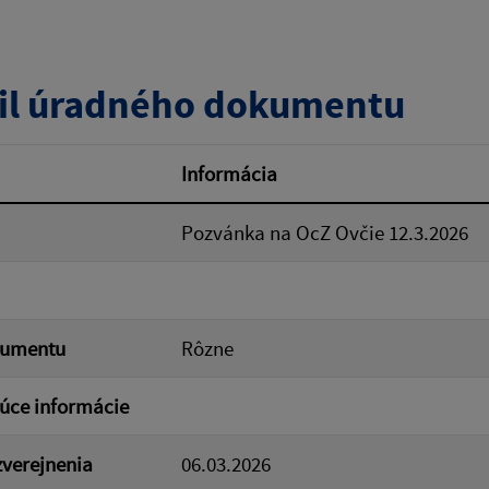
zverejnenia do:
il úradného dokumentu
ovať
Informácia
Pozvánka na OcZ Ovčie 12.3.2026
kumentu
Rôzne
úce informácie
verejnenia
06.03.2026