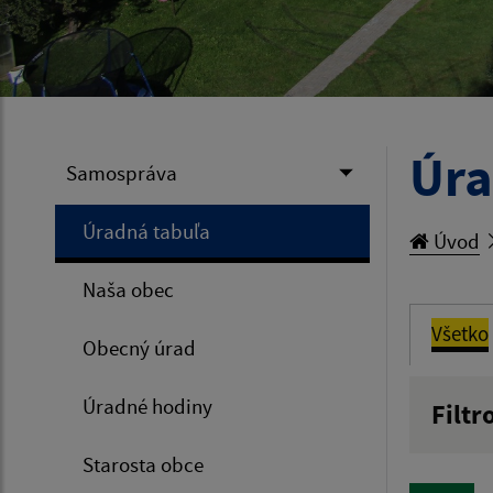
Úra
Samospráva
Úradná tabuľa
Úvod
Naša obec
Všetko
Obecný úrad
Úradné hodiny
Filtr
Názov
Starosta obce