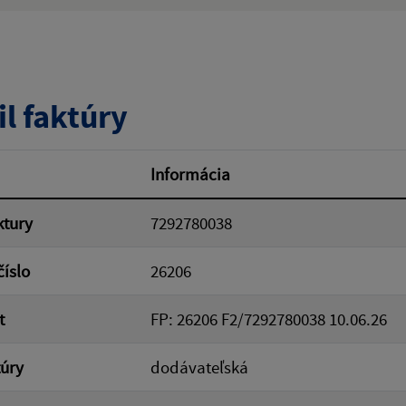
ý výraz:
tumu:
Dátum od:
il faktúry
od:
Suma do:
Informácia
ktury
7292780038
ovať
číslo
26206
t
FP: 26206 F2/7292780038 10.06.26
túry
dodávateľská