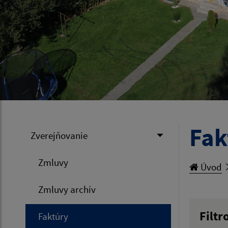
Fak
Zverejňovanie
Zmluvy
Úvod
Zmluvy archív
Filtr
Faktúry