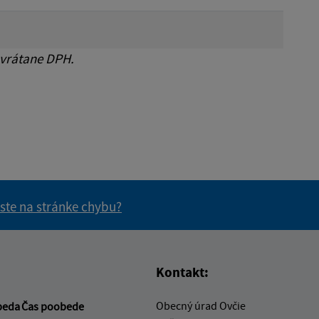
 vrátane DPH.
 ste na stránke chybu?
vás užitočné?
e pre vás užitočné?
Kontakt:
Obecný úrad Ovčie
beda
Čas poobede