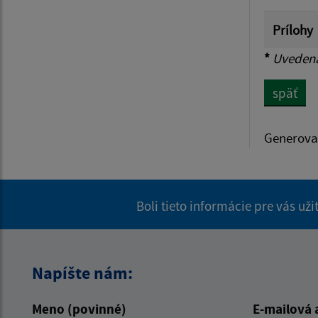
Prílohy
*
Uvedená 
späť
Generova
Boli tieto informácie pre vás už
Napíšte nám:
Meno (povinné)
E-mailová 