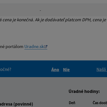
-
cena je konečná. Ak je dodávateľ platcom DPH, cena je
né portálom
Uradne.sk
itočné?
Našli
Áno
Nie
Boli tieto informácie pre 
Boli tieto informáci
Úradné hodiny:
Deň
Čas doo
adresa (povinné)