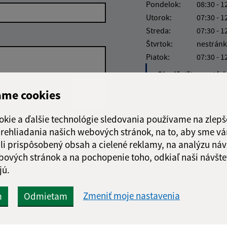
Pondelok:
08:30 - 1
Utorok:
07:30 - 1
Streda:
07:30 - 1
Štvrtok:
nestránk
Piatok:
07:30 - 1
Obedňajšia prestáv
ame cookies
okie a ďalšie technológie sledovania používame na zlepš
 prehliadania našich webových stránok, na to, aby sme v
Google reCaptcha Response
Odoslať správu
li prispôsobený obsah a cielené reklamy, na analýzu náv
bových stránok a na pochopenie toho, odkiaľ naši návšte
jú.
Zmeniť moje nastavenia
m
Odmietam