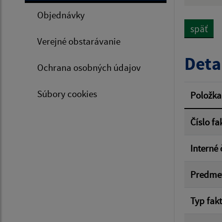
Hľadan
Objednávky
späť
Verejné obstarávanie
Typ dá
Deta
Ochrana osobných údajov
Suma 
Súbory cookies
Položka
Číslo fa
Filtr
Interné 
Predme
Typ fak