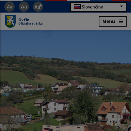
Slovenčina
Ovčie
Menu
Oficiálna stránka