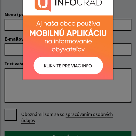
Napíšte nám:
Meno (povinné)
E-mailová adresa (povinné)
Text vašej správy (povinné)
Oboznámil som sa so
spracúvaním osobných
údajov
Google reCaptcha Response