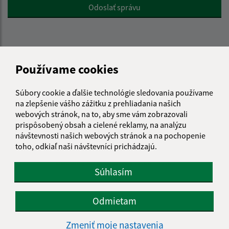
Google reCaptcha Response
Odoslať správu
Úradné hodiny:
Používame cookies
Deň
Čas doobeda
Čas poobede
Pondelok:
08:30 - 12:00
12:30 - 17:30
Súbory cookie a ďalšie technológie sledovania používame
na zlepšenie vášho zážitku z prehliadania našich
Utorok:
07:30 - 12:00
12:30 - 15:30
webových stránok, na to, aby sme vám zobrazovali
Streda:
07:30 - 12:00
12:30 - 15:30
prispôsobený obsah a cielené reklamy, na analýzu
Štvrtok:
nestránkový deň
návštevnosti našich webových stránok a na pochopenie
Piatok:
07:30 - 12:00
12:30 - 14:00
toho, odkiaľ naši návštevníci prichádzajú.
Obedňajšia prestávka:
12:00 - 12:30
Súhlasím
Kontakt:
Odmietam
Obecný úrad Ovčie
Zmeniť moje nastavenia
Ovčie 32