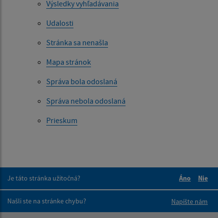
Výsledky vyhľadávania
Udalosti
Stránka sa nenašla
Mapa stránok
Správa bola odoslaná
Správa nebola odoslaná
Prieskum
Je táto stránka užitočná?
Áno
Nie
Boli tieto 
Boli 
Našli ste na stránke chybu?
Napíšte nám