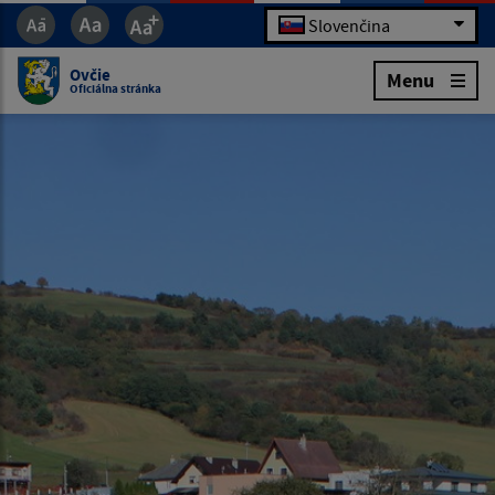
Slovenčina
Ovčie
Menu
Oficiálna stránka