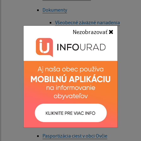
Dokumenty
Všeobecné záväzné nariadenia
Nezobrazovať
Hospodárenie
Ostatné dokumenty
Symboly obce
Voľby a referendá
Úradná tabuľa
Život v obci
Aktuality
História
Pasportizácia ciest v obci Ovčie