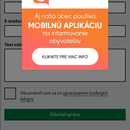
E-mailová adresa (povinné)
Text vašej správy (povinné)
Oboznámil som sa so
spracúvaním osobných
údajov
Google reCaptcha Response
Odoslať správu