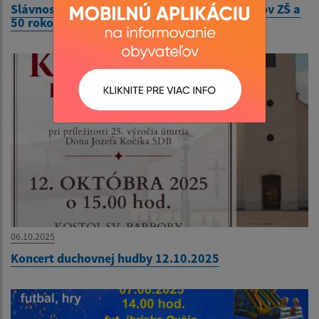
Slávnostné stretnutie pri príležitosti 100 rokov ZŠ a
50 rokov MŠ Ovčie
06.10.2025
Koncert duchovnej hudby 12.10.2025