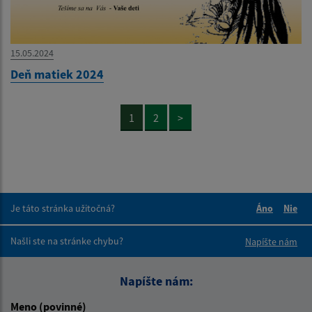
15.05.2024
Deň matiek 2024
1
2
>
Je táto stránka užitočná?
Áno
Nie
Boli tieto 
Boli 
Našli ste na stránke chybu?
Napíšte nám
Napíšte nám:
Meno (povinné)