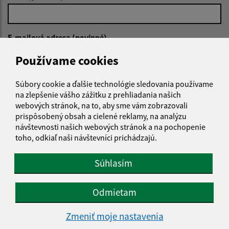
E-mailová adresa (povinné)
Používame cookies
Text vašej správy (povinné)
Súbory cookie a ďalšie technológie sledovania používame
na zlepšenie vášho zážitku z prehliadania našich
webových stránok, na to, aby sme vám zobrazovali
prispôsobený obsah a cielené reklamy, na analýzu
návštevnosti našich webových stránok a na pochopenie
toho, odkiaľ naši návštevníci prichádzajú.
Súhlasím
Oboznámil som sa so
spracúvaním osobných
údajov
Odmietam
Google reCaptcha Response
Odoslať správu
Zmeniť moje nastavenia