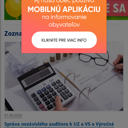
Zoznam aktualít:
07.08.2026
Správa nezávislého audítora k UZ a VS a Výročná