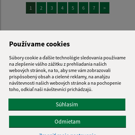
1
2
3
4
5
6
7
>
Používame cookies
Je táto stránka užitočná?
Áno
Nie
Boli tieto 
Boli 
Súbory cookie a ďalšie technológie sledovania používame
Našli ste na stránke chybu?
Napíšte nám
na zlepšenie vášho zážitku z prehliadania našich
webových stránok, na to, aby sme vám zobrazovali
prispôsobený obsah a cielené reklamy, na analýzu
Napíšte nám:
návštevnosti našich webových stránok a na pochopenie
toho, odkiaľ naši návštevníci prichádzajú.
Meno (povinné)
Súhlasím
E-mailová adresa (povinné)
Odmietam