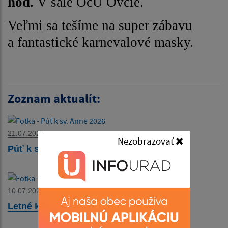
hod.
V sále OcÚ Ovčie.
Veľmi sa tešíme na super zábavu
a fantastické karnevalové masky.
Zoznam aktualít:
21.07.2026
Nezobrazovať
Púť k sv. Anne 2026
10.07.2026
Letné kino 19.7.2026