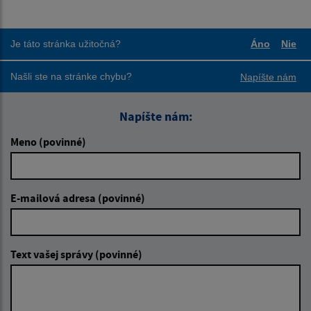
Je táto stránka užitočná?
Áno
Nie
Boli tieto
Boli
Našli ste na stránke chybu?
Napíšte nám
Napíšte nám:
Meno (povinné)
E-mailová adresa (povinné)
Text vašej správy (povinné)