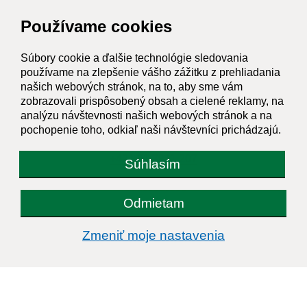
Obedňajšia prestávka:
12:00 - 12:30
Používame cookies
Kontakt:
Súbory cookie a ďalšie technológie sledovania
používame na zlepšenie vášho zážitku z prehliadania
Obecný úrad Ovčie
našich webových stránok, na to, aby sme vám
Ovčie 32
zobrazovali prispôsobený obsah a cielené reklamy, na
082 38 Víťaz
analýzu návštevnosti našich webových stránok a na
pochopenie toho, odkiaľ naši návštevníci prichádzajú.
ovcie@ovcie.sk
+421 51 7911 207
Súhlasím
IČO: 00327581
Odmietam
Zmeniť moje nastavenia