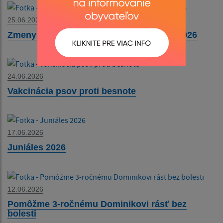
25.06.2026
Zmeny cestovných poriadkov od 1. júla 2026
24.06.2026
Vakcinácia psov proti besnote
17.06.2026
Juniáles 2026
12.06.2026
Pomôžme 3-ročnému Dominikovi rásť bez
bolesti