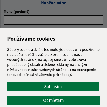
Napíšte nám:
Meno (povinné)
E-mailová adresa (povinné)
Používame cookies
Súbory cookie a ďalšie technológie sledovania používame
Text vašej správy (povinné)
na zlepšenie vášho zážitku z prehliadania našich
webových stránok, na to, aby sme vám zobrazovali
prispôsobený obsah a cielené reklamy, na analýzu
návštevnosti našich webových stránok a na pochopenie
toho, odkiaľ naši návštevníci prichádzajú.
Súhlasím
Oboznámil som sa so
spracúvaním osobných
údajov
Odmietam
Google reCaptcha Response