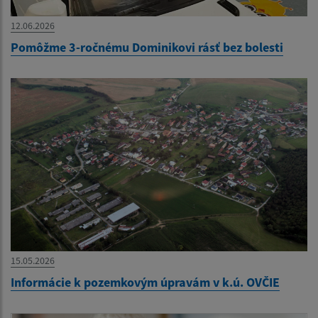
12.06.2026
Pomôžme 3-ročnému Dominikovi rásť bez bolesti
15.05.2026
Informácie k pozemkovým úpravám v k.ú. OVČIE