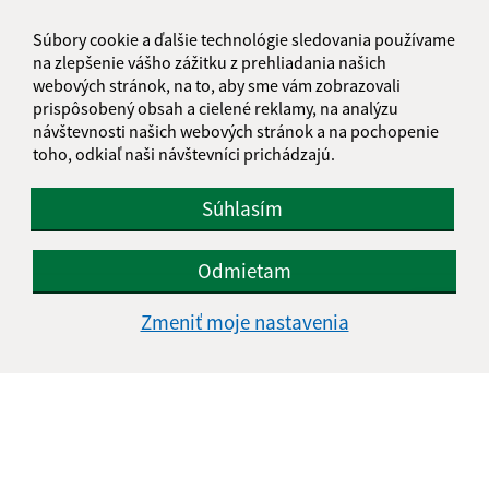
Súbory cookie a ďalšie technológie sledovania používame
E-mailová adresa (povinné)
na zlepšenie vášho zážitku z prehliadania našich
webových stránok, na to, aby sme vám zobrazovali
prispôsobený obsah a cielené reklamy, na analýzu
návštevnosti našich webových stránok a na pochopenie
Text vašej správy (povinné)
toho, odkiaľ naši návštevníci prichádzajú.
Súhlasím
Odmietam
Oboznámil som sa so
spracúvaním osobných
Zmeniť moje nastavenia
údajov
Google reCaptcha Response
Odoslať správu