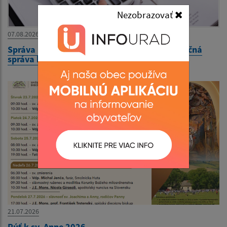
Nezobrazovať
07.08.2026
Správa nezávislého audítora k UZ a VS a Výročná
správa k 31.12.2025
21.07.2026
Púť k sv. Anne 2026