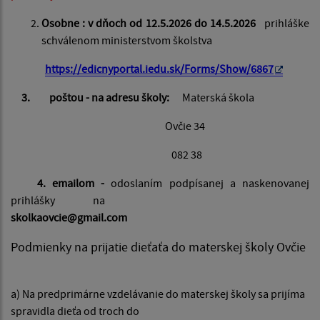
Osobne : v dňoch od 12.5.2026 do 14.5.2026
prihláške
schválenom ministerstvom školstva
https://edicnyportal.iedu.sk/Forms/Show/6867
3. poštou - na adresu školy:
Materská škola
Ovčie 34
082 38
4. emailom -
odoslaním podpísanej a naskenovanej
prihlášky na
skolkaovcie@gmail.com
Podmienky na prijatie dieťaťa do materskej školy Ovčie
a) Na predprimárne vzdelávanie do materskej školy sa prijíma
spravidla dieťa od troch do