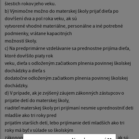
šiestich rokov jeho veku.
b) Výnimočne možno do materskej školy prijať dieťa po
dovŕšení dva a pol roka veku, ak sú
vytvorené vhodné materiálne, personálne a iné potrebné
podmienky, vrátane kapacitných
možností školy.
c) Na predprimárne vzdelávanie sa prednostne prijíma dieťa,
ktoré dovŕšilo piaty rok
veku, dieťa s odloženým začiatkom plnenia povinnej školskej
dochádzky a dieťa s
dodatočne odloženým začiatkom plnenia povinnej školskej
dochádzky.
d) V prípade, ak je zvýšený záujem zákonných zástupcov o
prijatie detí do materskej školy,
riaditeľ materskej školy pri prijímaní nesmie uprednostniť deti
mladšie ako tri roky pred
prijatím starších detí, lebo prijímanie detí mladších ako tri
roky má byť v súlade so školským
zákonom výnimočné, tieto deti možno prijať len vtedy, ak sú