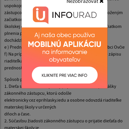
Nezobrazovať
uspokojené žiadosti zákonných
zástupcov detí, ktoré dovŕšili piaty rok veku, detí s odloženým
začiatkom plnenia povinnej
školskej dochádzky a detí s dodatočne odloženým začiatkom
plnenia povinnej školskej
dochádzky.
e ) Prednostne sa prijímajú deti s trvalým pobytom v obci Ovčie
f) Na prípadné priebežne uvoľnené miesta po termíne zápisu
riaditeľka materskej školy
prednostne prijíma deti v zmysle bodu c), d).
Spôsob prijímania prihlášok a podmienky zápisu:
1. Dieťa sa do materskej školy prijíma na základe prihlášky
zákonného zástupcu, ktorú odošle
elektronicky cez eprihlasky.iedu a osobne odovzdá riaditeľke
materskej školy v určených
dňoch a čase.
2. Súčasťou žiadosti zákonného zástupcu o prijatie dieťaťa do
materskej školy je