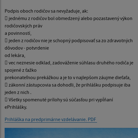
Podpis oboch rodičov sa nevyžaduje, ak:
 jednému z rodičov bol obmedzený alebo pozastavený výkon
rodičovských práv
a povinností,
 jeden z rodičov nie je schopný podpisovať sa zo zdravotných
dôvodov - potvrdenie
od lekára,
 vec neznesie odklad, zadováženie súhlasu druhého rodiča je
spojené z ťažko
prekonateľnou prekážkou a je to v najlepšom záujme dieťaťa,
 zákonní zástupcovia sa dohodli, že prihlášku podpisuje iba
jeden z nich .
 Všetky spomenuté prílohy sú súčasťou pri vypĺňaní
ePrihlášky.
Prihláška na predprimárne vzdelávanie. PDF