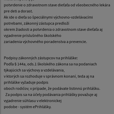
potvrdenie o zdravotnom stave dieťaťa od všeobecného lekára
pre deti a dorast.
Ak ide o dieťa so špeciálnymi výchovno-vzdelávacími
potrebami, zákonný zástupca predloží
okrem žiadosti a potvrdenia o zdravotnom stave dieťaťa aj
vyjadrenie príslušného školského
zariadenia výchovného poradenstva a prevencie.
Podpisy zákonných zástupcov na prihláške:
Podľa § 144a, ods.1 školského zákona sa na podaniach
týkajúcich sa výchovy a vzdelávania,
v ktorých sa rozhoduje v správnom konaní, teda aj na
prihláške vyžaduje podpis
oboch rodičov, v prípade, že podávate listinnú prihlášku.
Za podpis sa na účely podávania prihlášky považuje aj
vyjadrenie súhlasu v elektronickej
podobe - systém ePrihlášky.