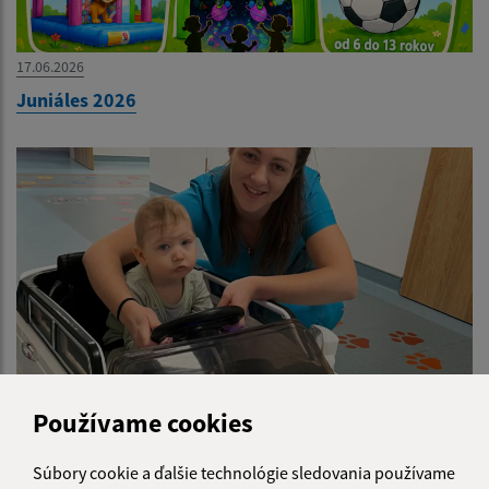
17.06.2026
Juniáles 2026
Používame cookies
12.06.2026
Pomôžme 3-ročnému Dominikovi rásť bez bolesti
Súbory cookie a ďalšie technológie sledovania používame