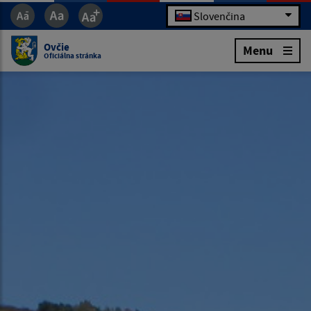
Slovenčina
Ovčie
Menu
Oficiálna stránka