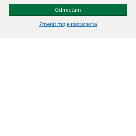
Oboznámil som sa so
spracúvaním osobných
údajov
Odmietam
Google reCaptcha Response
Zmeniť moje nastavenia
Odoslať správu
Úradné hodiny:
Deň
Čas doobeda
Čas poobede
Pondelok:
08:30 - 12:00
12:30 - 17:30
Utorok:
07:30 - 12:00
12:30 - 15:30
Streda:
07:30 - 12:00
12:30 - 15:30
Štvrtok:
nestránkový deň
Piatok:
07:30 - 12:00
12:30 - 14:00
Obedňajšia prestávka:
12:00 - 12:30