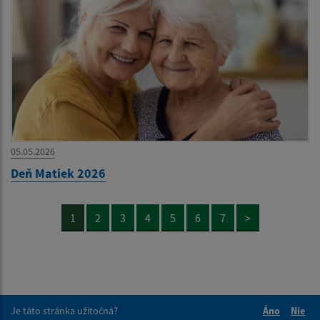
05.05.2026
Deň Matiek 2026
1
2
3
4
5
6
7
>
Je táto stránka užitočná?
Áno
Nie