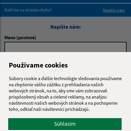
Boli tieto 
Boli 
Našli ste na stránke chybu?
Napíšte nám
Napíšte nám:
Meno (povinné)
E-mailová adresa (povinné)
Používame cookies
Súbory cookie a ďalšie technológie sledovania používame
na zlepšenie vášho zážitku z prehliadania našich
Text vašej správy (povinné)
webových stránok, na to, aby sme vám zobrazovali
prispôsobený obsah a cielené reklamy, na analýzu
návštevnosti našich webových stránok a na pochopenie
toho, odkiaľ naši návštevníci prichádzajú.
Súhlasím