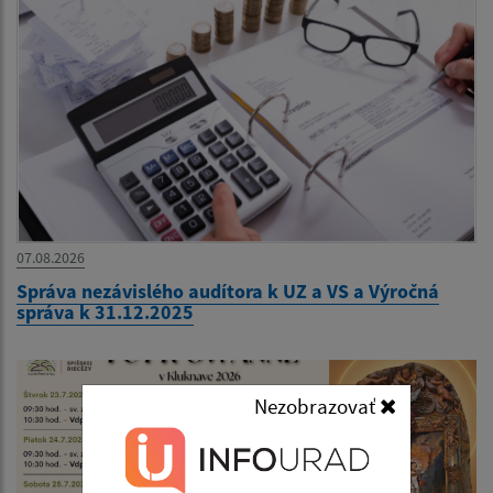
07.08.2026
Správa nezávislého audítora k UZ a VS a Výročná
správa k 31.12.2025
Nezobrazovať